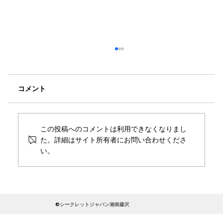
コメント
この投稿へのコメントは利用できなくなりまし
た。詳細はサイト所有者にお問い合わせくださ
い。
「関西出張」の嘘は新横浜で暴かれる。
相鉄・東急直通線が変えた、港北区での
密会動線と追跡の実態
​©シークレットジャパン湘南藤沢