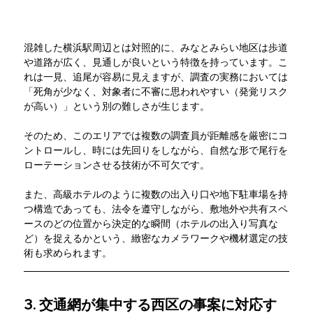
混雑した横浜駅周辺とは対照的に、みなとみらい地区は歩道
や道路が広く、見通しが良いという特徴を持っています。こ
れは一見、追尾が容易に見えますが、調査の実務においては
「死角が少なく、対象者に不審に思われやすい（発覚リスク
が高い）」という別の難しさが生じます。 
そのため、このエリアでは複数の調査員が距離感を厳密にコ
ントロールし、時には先回りをしながら、自然な形で尾行を
ローテーションさせる技術が不可欠です。
また、高級ホテルのように複数の出入り口や地下駐車場を持
つ構造であっても、法令を遵守しながら、敷地外や共有スペ
ースのどの位置から決定的な瞬間（ホテルの出入り写真な
ど）を捉えるかという、緻密なカメラワークや機材選定の技
術も求められます。 
3. 交通網が集中する西区の事案に対応す