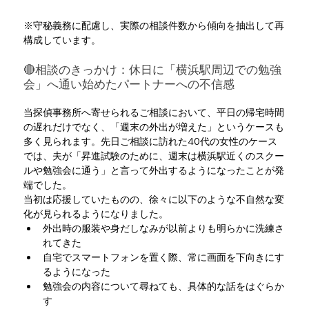
※守秘義務に配慮し、実際の相談件数から傾向を抽出して再
構成しています。 
🔴相談のきっかけ：休日に「横浜駅周辺での勉強
会」へ通い始めたパートナーへの不信感
当探偵事務所へ寄せられるご相談において、平日の帰宅時間
の遅れだけでなく、「週末の外出が増えた」というケースも
多く見られます。先日ご相談に訪れた40代の女性のケース
では、夫が「昇進試験のために、週末は横浜駅近くのスクー
ルや勉強会に通う」と言って外出するようになったことが発
端でした。
当初は応援していたものの、徐々に以下のような不自然な変
化が見られるようになりました。
外出時の服装や身だしなみが以前よりも明らかに洗練さ
れてきた
自宅でスマートフォンを置く際、常に画面を下向きにす
るようになった
勉強会の内容について尋ねても、具体的な話をはぐらか
す