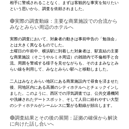
相手に警戒されることなく、まずは客観的な事実を知りたい
という思いから、調査を依頼されました。
🔴実際の調査動線：主要な商業施設での合流から
みなとみらい周辺のホテルへ
実際の調査において、対象者の動きは事前申告の「勉強会」
とは大きく異なるものでした。
土曜日の午前中、横浜駅に到着した対象者は、駅直結の主要
な商業施設（そごうやルミネ周辺）の雑踏内で不倫相手と合
流。周囲を警戒する様子を見せながらも、そのままみなとみ
らい線を利用して、みなとみらい駅へと移動しました。
二人はみなとみらい地区にある商業施設内で昼食を済ませた
後、同地区内にある高層のシティホテルへとチェックインし
ました。このように、西区での浮気調査では、公共交通機関
や洗練されたデートスポット、そして人目に紛れやすい大型
のシティホテルがシームレスに繋がる動線が頻出します。
🔴調査結果とその後の展開：証拠の確保から解決
に向けた話し合いへ 