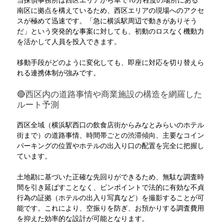
当探偵事務所は西区エリアから車で10分程度の場所にある
南区に拠点を構えているため、西区エリアの現場へのアクセ
スが極めて迅速です。「急に横浜駅周辺で動きがありそう
だ」という突発的な事案に対しても、初動のロスなく機動力
を活かして人員を投入できます。
移動手段がどのように変化しても、即座に対応を切り替えら
れる連携体制が強みです。
🔴西区内の道路事情や商業施設の構造を網羅した
ルート予測
西区全域（横浜駅西口の飲食店街からみなとみらいのホテル
街まで）の道路事情、時間帯ごとの渋滞傾向、主要なコイン
パーキングの位置やホテルの出入り口の配置を完全に把握し
ています。
土地勘に基づいた正確な先回りができるため、無駄な調査時
間を引き延ばすことなく、ピンポイントで法的に有効な不貞
行為の証拠（ホテルの出入り写真など）を撮影することが可
能です。これにより、空振りを防ぎ、お預かりする調査費用
を抑えた効率的な設計が可能となります。